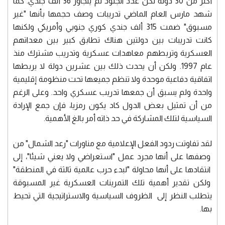
أكثر من 30 دولة لكن عدد الجنود لم يتجاوز 36 ألف جندي. كما
شهد مارس العام الماضي تدريبات وصف حجمها بأنها "غير
مسبوق" ضمت 315 ألف جندي كوري جنوبي وأمريكي ولكنها
كانت تدريبات بين دولتين هناك تطابق كبير بين معداتهم
العسكرية وتربطهم معاهدات عسكرية وتدريب مشترك منذ
عام 1997. ولكن أن يحدث ذلك بين عشرين دولة لا يربطها
اتفاقية دفاعية موحدة ولا تنظم جميعها تحت منظومة إقليمية
واحدة ولم يسبق أن جمعها تدريب عسكري واحد. وعلى الرغم
من أن تمثيل بعض الدول كاد يكون رمزيا، فإن جمع الإرادة
السياسية لتلك المشاركة في حد ذاته أمر بالغ الأهمية.
لقد تفاوتت ردود الفعل الإعلامية مع مناورات "رعد الشمال" من
وصفها على أنها مجرد عمل "استعراضي ولا يعني شيئا"، إلى
انتقادها على أنها محاولة "لبدء حرب عالمية ثالثة في المنطقة"
ولكن تقدير أهمية تلك التمرينات العسكرية غير المسبوقة
يتطلب النظر إلى الظروف السياسية والاستراتيجية التي تحيط
بها.