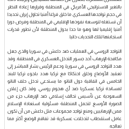
بالتغير الاستراتيجي الأمريكي في المنطقة وقرارها إعادة النظر
في حجم تواجدها العسكري ما خلق فراغا أمنيا تحاول إيران تحديدا
أن تستغله لتوسعة نفوذها الإقليمي في المنطقة وفرض دورا
أمنيا إقليميا لها وهو ما حدا بدول المنطقة لأن تطور قدرات
استجابتها لتلك التحديات ذاتيا.
التواجد الروسي في العمليات ضد داعش في سوريا والذي جعل
مكافحة الإرهاب أحد جسور التدخل العسكري في المنطقة. وقد
هدد التواجد الروسي في سوريا، ودعم الرئيس بشار المباشر إلى
تعقيد الأوضاع وخلق احتكاكا مع تركيا هدد بلجوء تركيا للبند
الخامس في اتفاقية دول الناتو ما يستدعي تدخل حلف الناتو
لمساندة تركيا عسكريا ضد أي هجوم روسي. وقد كان إعلان
السعودية عن تأسيس تحالف إسلامي ضد الإرهاب جزء من
الصورة الأوسع لتحمل المنطقة مسئولية استعادة الإسلام
ممن الإرهابيين ومنع تواجد مجموعات مثل داعش من أن تكون
عامل استقطاب لتدخلات عسكرية قد تفاقم الوضع أكثر مما
تعالجه.