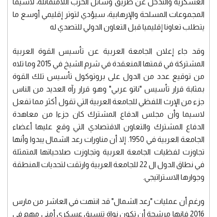
العسكرية والتدخل عن طريق وسائل الحرب اللامتماثلة، لاسيما
المجموعات المسلحة والإرهابية، سيؤدي لتوتر إقليمي أوسع ما
يتطلب تعاونا إقليميا قبل التعاون الدولي للتصدي له
وقد جاء إعلان الجامعة العربية عن تأسيس القوة العربية
المشتركة في قمتها المنعقدة في شرم الشيخ في 2015 وما تلاه
من توقيع عدد من الدول على بروتوكول تأسيس تلك القوة
بمثابة قرار تأسيس "ناتو عربي" وهو قرار رآه العديد من الناس
جزء من الإرث اللفظي للجامعة العربية التي تقول أكثر مما تفعل
لاسيما وأن مجلس الدفاع المشترك كان جزءا من معاهدة
الدفاع المشترك والتعاون الاقتصادي التي وقع عليها أعضاء
الجامعة العربية في 1950. إلا أن مناورات رعد الشمال يبدوا وأنها
تجاوزت لفظيات الجامعة العربية وتجاوزت صلاحياتها المتمثلة
في نطاق الدول ال 22 للجامعة العربية وارتقت لتحديات المنطقة
وجوارها الاستراتيجي.
ورغم أن عمليات "رعد الشمال" قد انتهت في العاشر من مارس
2016 فإنها مرشحة أن تكون نواة تنسيق عسكري أمني مهم في