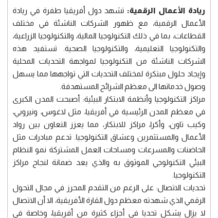
ريادة الأعمال الرقمية:
تشهد دول أفريقيا طفرة في ريادة
الأعمال الرقمية، مع ظهور الشركات الناشئة في مختلف
القطاعات، بما في ذلك التكنولوجيا المالية، والتكنولوجيا الزراعية،
والتكنولوجيا التعليمية، والتكنولوجيا الصحية. تستفيد هذه
الشركات الناشئة من التكنولوجيا لمواجهة التحديات المحلية
وإيجاد حلول مبتكرة لمختلف التحديات التي تواجهها مما يسهل
وصول خدماتها الى معظم الشرائح المستهدفة.
مراكز التكنولوجيا وأنظمة الابتكار البيئية: أصبحت المدن الكبرى
في معظم المدن الرئيسية في أفريقيا، مثل لاغوس، ونيروبي،
وكيب تاون، وأكرا، مراكز للابتكار، مما يعزز التعاون بين رواد
الأعمال والمستثمرين وعشاق التكنولوجيا. تدعم مبادرات مثل
الحاضنات والمسرعات ومساحات العمل المشتركة نمو النظام
البيئي التكنولوجي الموثوق به والذي يعد ضمانة لنجاح مراكز
التكنولوجيا.
تحديات الاتصال: على الرغم من التقدم المحرز في مجال التحول
الرقمي الذي شهدته معظم دول القارة الأفريقية، الا أن الاتصال
لا يزال يشكل تحديا في أجزاء كثيرة من أفريقيا، وخاصة في