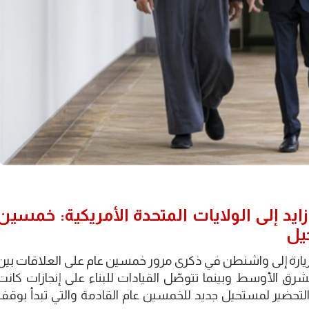
يد إلى الولايات المتحدة الأمريكية: خمسين
يل
زيارة إلى واشنطن في ذكرى مرور خمسين عام على العلاقات بين
رق الأوسط وبينما تتوصّل القيادات للبناء على إنجازات كانت
التحضير لمستحيل جديد للخمسين عام القادمة والتي تبدأ بوقف