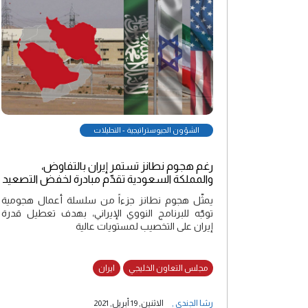
الشؤون الجيوستراتيجية - التحليلات
رغم هجوم نطانز تستمر إيران بالتفاوض،
والمملكة السعودية تقدّم مبادرة لخفض التصعيد
يمثّل هجوم نطانز جزءاً من سلسلة أعمال هجومية
توجّه للبرنامج النووي الإيراني، بهدف تعطيل قدرة
إيران على التخصيب لمستويات عالية
مجلس التعاون الخليجي
ايران
رشا الجندي
,
الاثنين, 19 أبريل, 2021