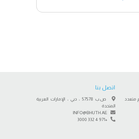
اتصل بنا
 متعدد
ص.ب 57578 ، دبي ، الإمارات العربية
المتحدة
INFO@BHUTH.AE
+971 4 332 3000