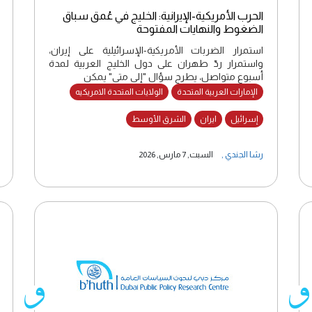
الحرب الأمريكية-الإيرانية: الخليج في عُمق سباق
الضغوط والنهايات المفتوحة
استمرار الضربات الأمريكية-الإسرائيلية على إيران،
واستمرار ردّ طهران على دول الخليج العربية لمدة
أسبوع متواصل، يطرح سؤال "إلى متى" يمكن
الإمارات العربية المتحدة
الولايات المتحدة الامريكيه
إسرائيل
ايران
الشرق الأوسط
رشا الجندي
,
السبت, 7 مارس, 2026