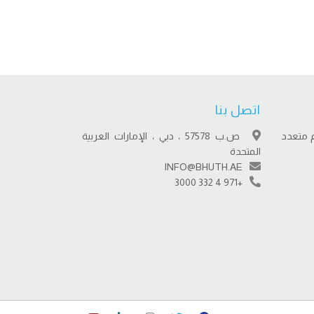
اتصل بنا
 متعدد
ص.ب 57578 ، دبي ، الإمارات العربية
المتحدة
INFO@BHUTH.AE
+971 4 332 3000