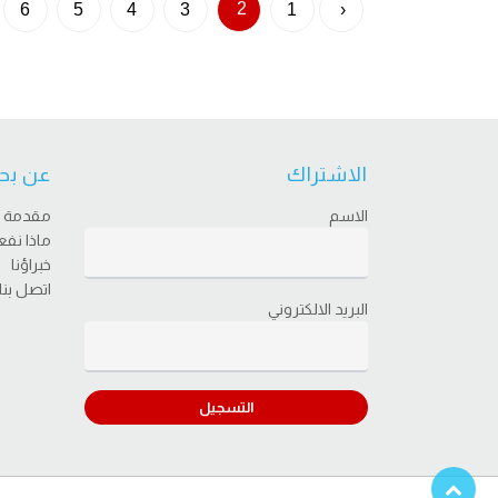
2
6
5
4
3
1
‹
الاشتراك
عن بح
الاسم
مقدمة
ماذا نف
خبراؤنا
اتصل بنا
البريد الالكتروني
التسجيل