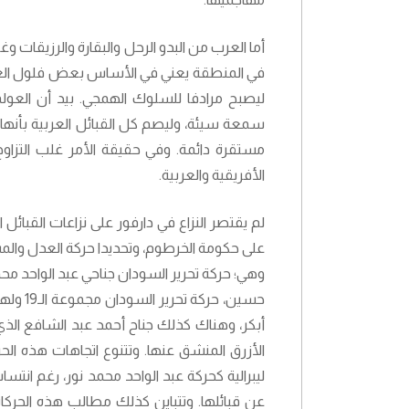
أما العرب من البدو الرحل والبقارة والرزيقات
في المنطقة يعني في الأساس بعض فلول العرب 
ليصبح مرادفا للسلوك الهمجي. بيد أن العو
سمعة سيئة، وليصم كل القبائل العربية بأنها 
مستقرة دائمة. وفي حقيقة الأمر غلب التزاو
الأفريقية والعربية.
لم يقتصر النزاع في دارفور على نزاعات القبائل 
على حكومة الخرطوم، وتحديدا حركة العدل والمس
وهي؛ حركة تحرير السودان جناحي عبد الواحد محم
حسين، ح
أبكر، وهناك كذلك جناح أحمد عبد الشافع الذي 
الأزرق المنشق عنها. وتتنوع اتجاهات هذه ال
ليبرالية كحركة عبد الواحد محمد نور، رغم انت
عن قبائلها. وتتباين كذلك مطالب هذه الحرك