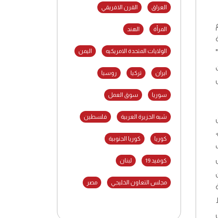
العراق
القرن الافريقي
المرأة
الهند
الولايات المتحدة الامريكيه
اليمن
ايران
تركيا
روسيا
سوريا
سوق العمل
شبه الجزيرة العربية
فلسطين
كوريا
كوريا الجنوبية
س
كوفيد 19
لبنان
مجلس التعاون الخليجي
مصر