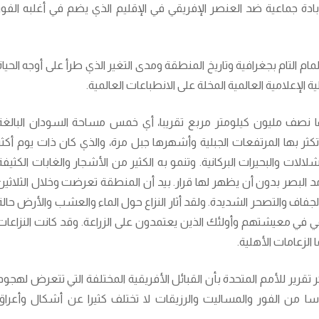
دة جماعية ضد العنصر الإفريقي في الإقليم الذي يضم في أغلبه الفور
م التام بجغرافية وتاريخ المنطقة ومدى التغير الذي طرأ على أوجه الحياة
 الإعلامية العالمية المخلة على الانطباعات العالمية.
 نصف مليون كيلومتر مربع تقريبا، أي خمس مساحة السودان البالغة
ع)، وتكثر بها المرتفعات الجبلية وأشهرها جبل مرة، والذي كان ذات يوم أكثر
شلالات والبحيرات البركانية. وتنمو به الكثير من الأشجار والغابات الكثيفة
مد البصر بدون أن يظهر لها قرار. بيد أن المنطقة تعرضت وخلال الثلاثين
فاف والتصحر الشديدة. ولقد أثار النزاع حول الماء والعشب والأرض حالة
عي في معيشتهم وأولئك الذين يعتمدون على الزراعة. وقد كانت النزاعات
لزعامات الأهلية.
تقرير للأمم المتحدة بأن القبائل الأفريقية المختلفة التي تتعرض لهجوم
اسا من الفور والمساليت والرزيقات لا تختلف كثيرا عن أشكال وأعراق