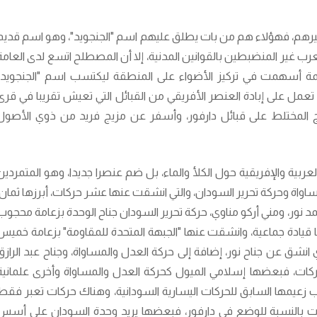
 وغيرهم، فهؤلاء هم من بات يطلق عليهم اسم "الجنجويد"، وهو اسم قديم
غير المنضبطين بالقوانين المدنية، إلا أن المصطلح اتسع لدى العامة
لمة أسهمت في تركيز الأضواء على المنطقة ليكتسب اسم "الجنجويد"
تعمل على إبادة العنصر الأفريقي من القبائل التي تعيش تقريبا في قرى
ج المختلط على قبائل دارفور، وأسفر عن مزيج فريد من ذوي الأصول
العربية والإفريقية حول الكلأ والماء، بل ضم عنصرا جديدا، وهو المتمردين
اواة وحركة تحرير السودان، والتي انشقت عنها عشر حركات، أبرزها ثمان،
د نور، ومني أركو مناوي، حركة تحرير السودان جناح الوحدة بزعامة محجوب
ركة تحرير السودان مجموعة الـ19 ولها قيادة جماعية، وانشقت عنها "الجبهة المتحدة للمقاومة" بزعامة خمي
انشق عن جناح نور، إضافة إلى حركة العدل والمساواة، وجناح عبد الرازق
حركات، فبعضها إسلامي الميول كحركة العدل والمساواة وأخرى علمانية
ساب زعيمها السابق للحركات اليسارية السودانية، وهناك حركات تعبر فقط
ات بالنسبة للوضع في دارفور، فبعضها يريد وحدة السودان على أسس