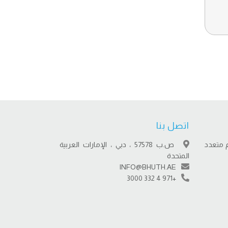
اتصل بنا
 متعدد
ص.ب 57578 ، دبي ، الإمارات العربية
المتحدة
INFO@BHUTH.AE
+971 4 332 3000