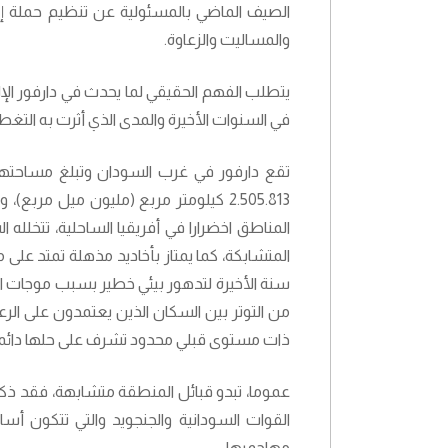
الصيف الماضي بالمسئولية عن تنظيم حملة إبا
والمساليت والزعاوة.
يتطلب الفهم الحقيقي لما يحدث في دارفور الإلما
في السنوات الأخيرة والمدى الذي أثرت به التغطية
تقع دارفور في غرب السودان وتبلغ مساحتها
2.505.813 كيلومتر مربع (مليون ميل مرب
المناطق اخضرارا في أفريقيا الساحلية، تتخلله ال
المتشابكة، كما يمتاز بأخاديد مذهلة تمتد على 
سنة الأخيرة لتدهور بيئي خطير بسبب موجات الج
من التوتر بين السكان الذين يعتمدون على الر
ذات مستوى قبلي محدود تشرف على حلها دائما ا
عموما، تبدو قبائل المنطقة متشابهة، فقد ذكر 
القوات السودانية والجنجويد والتي تتكون أس
مهاجميها.