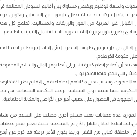
لاحيات واسعة للإقليم ويضمن مساواة بين أقاليم السودان المختلفة في
هرت مؤخرا حركات تدعو لانفصال دارفور عن السودان وتكوين دولة
القبائل غير العربية من الفور والرزيقات والمساليت. تطمح كل هذه
نادي بضرورة توزيع ثروة البلاد بصورة عادلة لتشمل التنمية مناطقهم.
اع الحالي في دارفور من ظروف التدهور البيئي الحاد، المرتبط بزيادة ظاهرة
 على حكومة الخرطوم.
، بيد أن أصابع اتهام كثيرة تشير إلى أنها توفر المال والسلاح للمجموعة،
ل التي ينحدر منها المتمردون.
ها الجنجويد، وبسبب تدني مكانتهم الاجتماعية في الإقليم نظرا لافتقارهم
الحكومة فيما يشبه زواج المصلحة. ترغب الحكومة السودانية في دحر
 في الجنجويد في الحصول على نصيب أكبر من الأراضي والمكانة الاجتماعية.
موارد، عدة عصابات نهب مسلح أخرى حصلت على السلاح من تشاد
. لقد اختلط الحابل بالنابل الآن في المنطقة، بحيث يتعذر تمييز عصابات
في منطقة تعاني من الفقر. وربما يكون الأمر برمته قد خرج عن أيدي