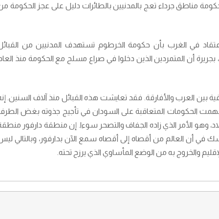
ومة مناطق جرداء تعج بالمدنيين بالطائرات دليل على عجز الحكومة من
عتقاد في الغرب بأن حكومة الخرطوم تستهدف المدنيين من القبائل
بجريرة أن المتمردين الذين دخلوا في صراع مسلح مع الحكومة منذ العام
ية بين العرب والأفارقة. فقد تعايشت هذه القبائل منذ آلاف السنين. إنه
سهمت الحكومات المتعاقبة على السودان في تأجيج جذوته بغض الطرف
بلاد، وهو الأمر الذي زاده الجفاف والتصحر سوءا. إن منطقة دارفور منطقة
 شك في أن العالم من أقصاه إلى أقصاه سمع الآن بدارفور، وبالتالي ليس
يم والخروج به من الوضع المأساوي الذي يرزح تحته.