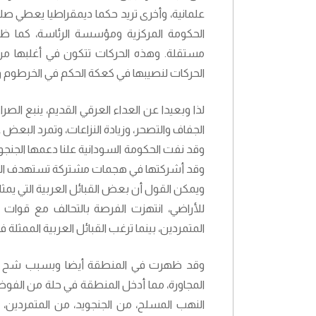
علمانية، وأخرى تريد حكما ديمقراطيا يعطي ص
الحكومة المركزية ومؤسسة الرئاسة، كما ظ
مستقلة. وهذه الحركات تتكون في أغلبها من 
الحركات لنصيبها في كعكة الحكم في الخرطوم وت
لذا وبعيدا عن العداء العرقي القديم، ينبع الصر
الجفاف والتصحر، وزيادة النزاعات، وتمرد البعض
وقد نفت الحكومة السودانية علنا دعمها الجنجويد
وقد أشركتها في هجمات مشتركة تستهدف القبائ
ويمكن القول أن بعض القبائل العربية التي يمثل
للأراضي، انتهزت الفرصة بالتحالف مع قوات 
المتمردين، بينما ترغب القبائل العربية الممثلة
وقد ظهرت في المنطقة أيضا وبسبب شح ال
المجاورة، مما أدخل المنطقة في حلة من الفوضى
النهب المسلح، من الجنجويد، من المتمردين، 