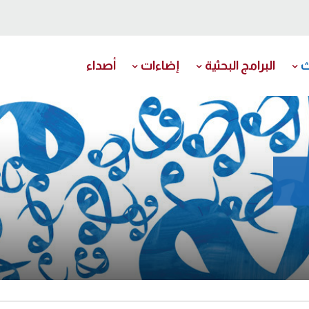
ث
البرامج البحثية
إضاءات
أصداء