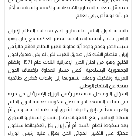
سيتحمّل تبعات السيناريو الاقتصادية والأمنية والسياسية أكثر
من أية دولة أخرى في العالم.
بالنسبة لدول الخليج فالسيناريو الذي سيخلف النظام الإيراني
الراهن يحمل أهمية استراتيجية لمصير العلاقة مع إيران وهو
سبب الحذر وعدم وجود أيّة محاولة لتغيير النظام القائم حالياً في
إيران، فنظام الشاه كان صديق للغرب لكن لم يكن صديق لدول
الخليج وهو من احتلّ الجزر الإماراتية الثلاث عام 1971، ونظام
الجمهورية الإسلامية أكمل مسار العداوة بإضعاف الدول
العربية وتفكيك ولاءات شعوبها إلى ولاءات صُغرى طائفية
بعيدة عن الانتماء الوطني.
السؤال اليوم هل سيستمر رئيس الوزراء الإسرائيلي في حربه
حتى ينقلب المشهد لدرجة تصل بحكومة صديقة لدول الخليج
والغرب معاً في إيران الدولة الشرق أوسطية الجديدة، ومن ثمّ
يشهد الإيرانيين رفع للعقوبات يماثل تسارع السيناريو السوري
بعد سقوط نظام الأسد. أم أنّ إيران بكل تعقيداتها ستكون
عصيّة على التغيير الفجائي الذي يعوّل عليه رئيس الوزراء