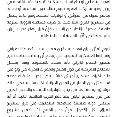
تهديد إشعاعي أو بناء قدرات عسكرية تقليدية وغير تقليدية في
إيران وهو ما تُركت لعقود تقوم ببنائه دون محاسبة أو تهديد
مباشر سواء من إسرائيل أو الولايات المتحدة، وهو ما لم يحصل
في سيناريو العراق مثلاً حيث تم ضرب مساعيه النووية بسرعة
خاطفة، وبصرف النظر عن السبب فإنّ قرار إنهاء قدرات إيران
بثمن منخفض تأخّر بالنسبة لدول المنطقة.
اليوم، تمثّل إيران تهديد عسكري فعلي بسبب بُعدها الجغرافي
وقدراتها العسكرية التقليدية التي يتوقع أن يتم استخدامها لدى
شعور النظام الإيراني بأنه مهدد بالسقوط وهذا يشمل
المصالح الأمريكية في دول الخليج والممرات البحرية حتى ولو عنى
ذلك انخراط عسكري أمريكي مباشر ينهي الحرب والنظام ومعه
قدر هائل من الدمار في المدن الإيرانية، لكن هل سيعني ذلك
دولة إيرانية صديقة من جديد للولايات المتحدة والمحور الغربي
على غرار سيناريو اليابان بعد دمار الحرب العالمية الثانية، أم أنه
سيعني دولة ضعيفة متناقضة الانتماءات على غرار سيناريو
العراق. بكل الأحوال فإنّ دول الخليج التي تحمل مشروع
اقتصادي ورؤية تنموية لمستقبلها في الساحة الدولية هي من