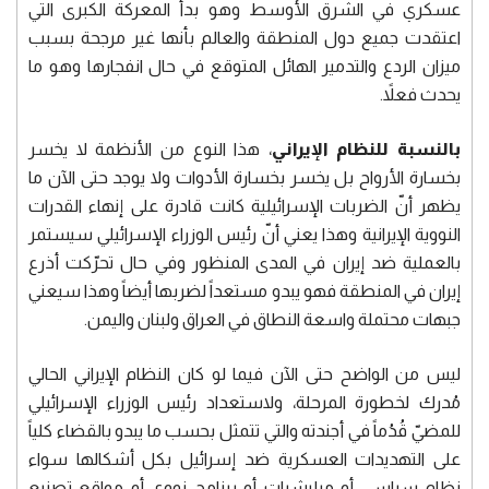
عسكري في الشرق الأوسط وهو بدأ المعركة الكبرى التي
اعتقدت جميع دول المنطقة والعالم بأنها غير مرجحة بسبب
ميزان الردع والتدمير الهائل المتوقع في حال انفجارها وهو ما
يحدث فعلاً.
بالنسبة للنظام الإيراني
، هذا النوع من الأنظمة لا يخسر
بخسارة الأرواح بل يخسر بخسارة الأدوات ولا يوجد حتى الآن ما
يظهر أنّ الضربات الإسرائيلية كانت قادرة على إنهاء القدرات
النووية الإيرانية وهذا يعني أنّ رئيس الوزراء الإسرائيلي سيستمر
بالعملية ضد إيران في المدى المنظور وفي حال تحرّكت أذرع
إيران في المنطقة فهو يبدو مستعداً لضربها أيضاً وهذا سيعني
جبهات محتملة واسعة النطاق في العراق ولبنان واليمن.
ليس من الواضح حتى الآن فيما لو كان النظام الإيراني الحالي
مُدرك لخطورة المرحلة، ولاستعداد رئيس الوزراء الإسرائيلي
للمضيّ قُدُماً في أجندته والتي تتمثل بحسب ما يبدو بالقضاء كلياً
على التهديدات العسكرية ضد إسرائيل بكل أشكالها سواء
نظام سياسي أو ميليشيات أو برنامج نووي أو مواقع تصنيع