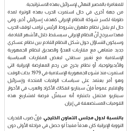
للمغامرة بالمصير النهائي لإسرائيل بهذه الاستراتيجية.
من جهة أخرى، في حال استمرت الحرب بهذه الوتيرة لمدة
طويلة لكسر شوكة النظام الإيراني كهدف إسرائيلي أخير، وفي
حال لم يقبل نظام طهران بشروط الرئيس ترامب لوقف الحرب
فهذا سيرجح أنّ النظام الإيراني سيسقط خلال الأشهر القادمة،
وسيكون التساؤل حول شكل النظام القادم بين نظام عسكري
جديد متماهي مع مقاربات العدوّ والصديق لنظام الجمهورية
الإسلامية مع تغيير سطحي لبعض المقاربات السياسية
والأيديولوجية، أو نظام يخرج من رحم المعارضة الإيرانية التي
استمرت منذ نشوء الجمهورية الإسلامية في 1979. بذات الوقت
وهو أمر يعتمد على سياسات الولايات المتحدة وإسرائيل
والإقليم عموماً فإنّ سيناريو انفكاك الأكراد والعرب في الأحواز
سيناريو محتمل باعتباره أنه سيمثّل فرصة لمشاريع هذه
القوميات المستضعفة في إيران.
بالنسبة لدول مجلس التعاون الخليجي
، فإنّ ضرب القدرات
النووية الإيرانية كان هدفاً مفيداً لو حصل في مراحله الأولى دون