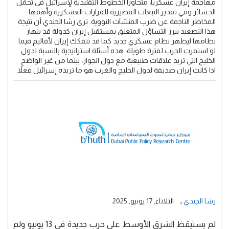
مهاجمة إيران عسكرياً، متجاوزاً الخطوط التقليدية لإسرائيل في تحمّل
الخسائر وفي تقدير التبعات المصيرية للقرارات العسكرية وأهمها
المخاطر الناجمة عن ضرب المنشآت النووية. ترى رشا الجندي أن نتيجة
هذا التصعيد يبرز التساؤل المتعلق بمستقبل إيران كدولة قد ينهار
نظامها ليظهر نظام عسكري جديد كما قد تتفكك إيران لأقاليم فيما
لو استمرت الحرب لفترة طويلة، هذه أسئلة استراتيجية بالنسبة لدول
الخليج التي تريد علاقات طبيعية مع دول الجوار، بينما من غير الواضح
اذا كانت إيران صديقة لدول الخليج والغرب هو ما تريده إسرائيل فعلاً.
,
رشا الجندي
الثلاثاء, 17 يونيو, 2025
لم يستيقظ الشرق الأوسط على حرب جديدة في 13 يونيو ولم