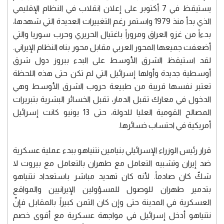
يستيقظ في 7 أكتوبر على إعلان انقلاب في النظام الإقليمي
الذي بدأ منذ 1979 واستمر رغم التغييرات العديدة التي شهدها،
بدءاً من غزو العراق ومروراً باغتيال الحريري وحرب سوريا والتي
أضعفت جميعها المحور العربي مقابل محور بناه النظام الإيراني.
لقد استيقظ الشرق الأوسط على البدء ببروز دول شرق
أوسطية جديدة وأولها إسرائيل التي لم تكن حتى هذه اللحظة
تعتبر نفسها قريبة من طبيعة حروب الشرق الأوسط وهي
الدخول في معارك تقبل الدمار، تقبل الخسائر البشرية بتبريرات
المصالح القومية العليا للدولة، حتى 13 يونيو كانت إسرائيل
أمريكية في احتساب خسائرها.
قرار رئيس الوزراء الإسرائيلي بنيامين نتنياهو ببدء عملية عسكرية
ضد إيران وتشبيه التعامل مع طهران بالتعامل مع بيروت لا
شكّ كان صادماً. لأنه كان تهديد مباشر باستعداد نتنياهو
بتدمير طهران للوصول للمسؤولين الإيرانيين والمواقع
العسكرية في المدينة حتى وإن كان الثمن كبيراً. بالمقابل فإنّ
نتنياهو أدخل إسرائيل في مواجهة عسكرية مع أقوى خصم