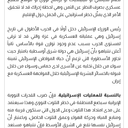
عسكري بصرف النظر عن الثمن وهي لحظة إدراك قد لا تتحقق،
الأمر الذي يمثّل خطر استراتيجي على مُجمل دول الإقليم.
رئيس الوزراء الإسرائيلي دخل أولاً في الحرب الأطول في تاريخ
إسرائيل وهي عملياته العسكرية في غزة والتي قد لا ترقى
لمستوى الحرب بسبب عدم وجود توازن قوة بالأساس. ثانياً
أعلن نتنياهو بأنّ إسرائيل هي دولة شرق أوسطية بامتياز حيث
تجاوز الأسطورة التي تزعم أنّ حياة المواطن الإسرائيلي ثمينة
سواء من خلال تخليه عن الأسرى لدى حماس وسواء من خلال
قبوله بالخسائر البشرية الإسرائيلية خلال المواجهة العسكرية مع
إيران.
بالنسبة للعمليات الإسرائيلية
، فإنّ ضرب القدرات النووية
الإيرانية سيضع المنطقة في خطر التلوث النووي وهذا سيعتمد
على مدى امتداد هذا التلوث وعلى الدول التي ستكون قريبة منه
ومنابع المياه وحركة الهواء وعمق التلوث الحاصل، وباعتبار أنّ
إسرائيل نفسها تقع في الشرق الأوسط فإنّ نتنياهو مستعد