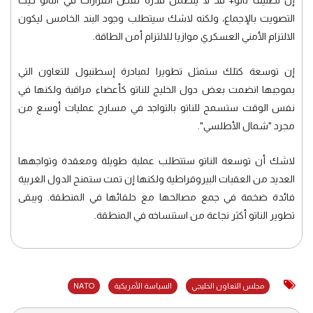
إن تصنيف ناتو+ قد لا يتضمن قدرة نقض القرارات في الناتو حيث
التصويت بالإجماع، ولكنه لاشك سيتطلب وجود البند الخامس ليكون
الالتزام الأمني العسكري موازيا للالتزام أمن الطاقة.
إن توسعة كتلك ستمثل تطويرا لمبادرة إسطنبول للتعاون التي
بموجبها انضمت بعض دول الخليج للناتو كأعضاء مراقبة ولكنها في
نفس الوقت ستسمح للناتو بالتواجد في مسارح عمليات أوسع من
مجرد "شمال الأطلسي".
لاشك أن توسعة الناتو ستتطلب عملية طويلة ومعقدة وتواجهها
العديد من العقبات البيروقراطية ولكنها إن تمت ستمنح الدول الغربية
فائدة ضخمة في جمع مصالحها مع حلفائها في المنطقة. ويبقى
تطوير الناتو أكثر نجاعة من استنساخه في المنطقة.
مجلس التعاون الخليجي
السياسة الأمريكية
NATO