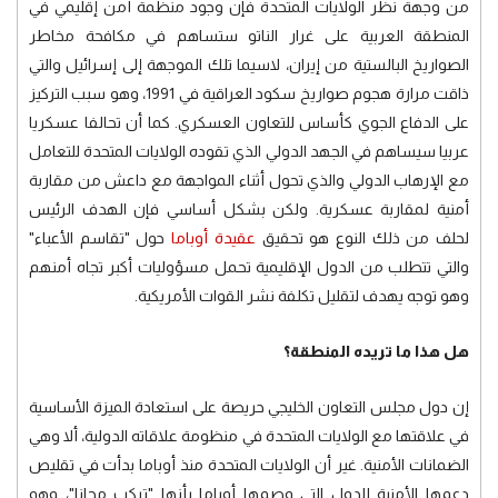
من وجهة نظر الولايات المتحدة فإن وجود منظمة أمن إقليمي في
المنطقة العربية على غرار الناتو ستساهم في مكافحة مخاطر
الصواريخ البالستية من إيران، لاسيما تلك الموجهة إلى إسرائيل والتي
ذاقت مرارة هجوم صواريخ سكود العراقية في 1991، وهو سبب التركيز
على الدفاع الجوي كأساس للتعاون العسكري. كما أن تحالفا عسكريا
عربيا سيساهم في الجهد الدولي الذي تقوده الولايات المتحدة للتعامل
مع الإرهاب الدولي والذي تحول أثناء المواجهة مع داعش من مقاربة
أمنية لمقاربة عسكرية. ولكن بشكل أساسي فإن الهدف الرئيس
لحلف من ذلك النوع هو تحقيق
عقيدة أوباما
حول "تقاسم الأعباء"
والتي تتطلب من الدول الإقليمية تحمل مسؤوليات أكبر تجاه أمنهم
وهو توجه يهدف لتقليل تكلفة نشر القوات الأمريكية.
هل هذا ما تريده المنطقة؟
إن دول مجلس التعاون الخليجي حريصة على استعادة الميزة الأساسية
في علاقتها مع الولايات المتحدة في منظومة علاقاته الدولية، ألا وهي
الضمانات الأمنية. غير أن الولايات المتحدة منذ أوباما بدأت في تقليص
دعمها الأمنية للدول التي وصمها أوباما بأنها "تركب مجانا"، وهو