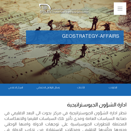
GEOSTRATEGY-AFFAIRS
التحليلات
الأحداث
وسائل التواصل الاجتماعي
المركز الاعلامي
ادارة الشؤون الجيوستراتيجية
تنظر ادارة الشؤون الجيوستراتيجية في مركز بحوث الى البعد الاقليمي في
صناعة السياسات العامة ومدى تأثير تلك السياسات اقليميا والانعكاسات
المحتملة للتطورات الجيوسياسية على توجهات الدولة وامنها الوطني
ودورها وتأثيرها الاقليمي ومجالات الاستفادة من تجارب الدولة في